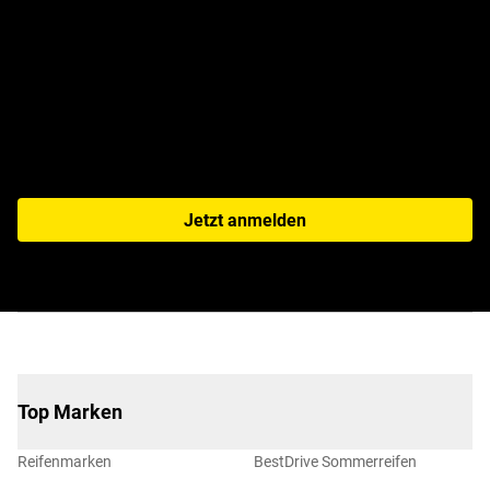
Jetzt zum Newsletter
anmelden!
Jetzt anmelden
Top Marken
Reifenmarken
BestDrive Sommerreifen