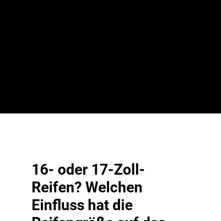
durch die Weiterentwicklung der Fahrzeuge die Anforderungen
verändert haben, zeigt der VW Golf. Während ein VW Golf II auf 13-
Zoll-Reifen mit 175 Millimetern Breite unterwegs war, beträgt die
Basisbereifung des deutlich größeren, schwereren und
leistungsstärkeren Golf VII bereits 15 Zoll und 195 Millimeter
Breite. Auch 16-Zoll-Winterreifen oder sogar Winterreifen mit
18 Zoll finden sich für den Golf reichlich im Zubehör.
16- oder 17-Zoll-
Reifen? Welchen
Einfluss hat die