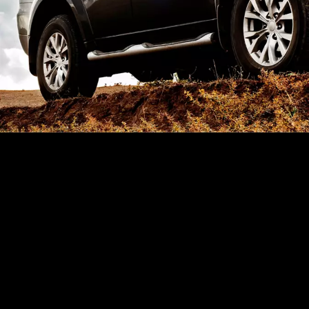
Trend zu größeren Autos
erfordert größere Reifen und
Felgen
Die
Reifen
stellen den Kontakt des Fahrzeugs zur Fahrbahn her.
Abhängig von Fahrzeuggewicht, Geschwindigkeits- und
Richtungsänderung wirken auf die Pneus sehr unterschiedliche,
Brems-, Beschleunigungs- und Belastungskräfte. Wie sehr sich