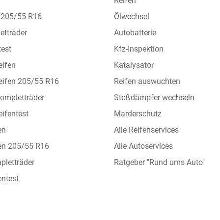
Reifen
n 205/55 R16
Ölwechsel
etträder
Autobatterie
test
Kfz-Inspektion
eifen
Katalysator
eifen 205/55 R16
Reifen auswuchten
ompletträder
Stoßdämpfer wechseln
ifentest
Marderschutz
en
Alle Reifenservices
en 205/55 R16
Alle Autoservices
letträder
Ratgeber "Rund ums Auto"
ntest