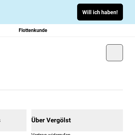
Will ich haben!
Flottenkunde
s
Über Vergölst