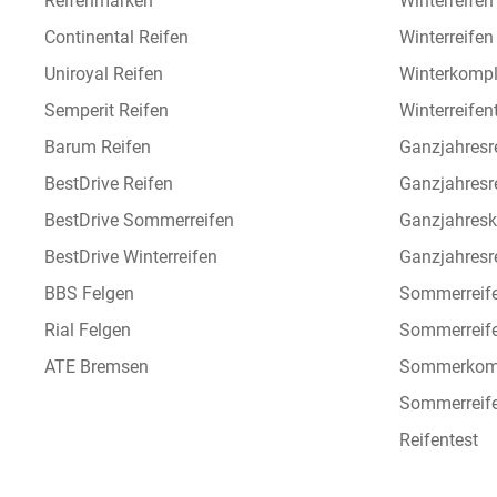
Reifenmarken
Winterreifen
Continental Reifen
Winterreife
Uniroyal Reifen
Winterkompl
Semperit Reifen
Winterreifen
Barum Reifen
Ganzjahresr
BestDrive Reifen
Ganzjahresr
BestDrive Sommerreifen
Ganzjahresk
BestDrive Winterreifen
Ganzjahresre
BBS Felgen
Sommerreif
Rial Felgen
Sommerreif
ATE Bremsen
Sommerkomp
Sommerreife
Reifentest