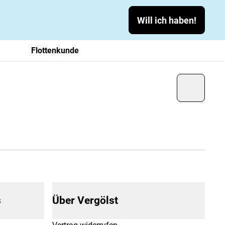
Will ich haben!
Flottenkunde
s
Über Vergölst