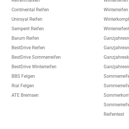
Reifenmarken
Winterreifen
Continental Reifen
Winterreife
Uniroyal Reifen
Winterkompl
Semperit Reifen
Winterreifen
Barum Reifen
Ganzjahresr
BestDrive Reifen
Ganzjahresr
BestDrive Sommerreifen
Ganzjahresk
BestDrive Winterreifen
Ganzjahresre
BBS Felgen
Sommerreif
Rial Felgen
Sommerreif
ATE Bremsen
Sommerkomp
Sommerreife
Reifentest