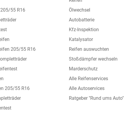
Reifen
n 205/55 R16
Ölwechsel
etträder
Autobatterie
test
Kfz-Inspektion
eifen
Katalysator
eifen 205/55 R16
Reifen auswuchten
ompletträder
Stoßdämpfer wechseln
ifentest
Marderschutz
en
Alle Reifenservices
en 205/55 R16
Alle Autoservices
letträder
Ratgeber "Rund ums Auto"
ntest