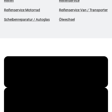
Reifen
Reifenservice
Reifenservice Motorrad
Reifenservice Van / Transporter
Scheibenreparatur / Autoglas
Ölwechsel
Vergölst ServiceCard
Corporate Benefits